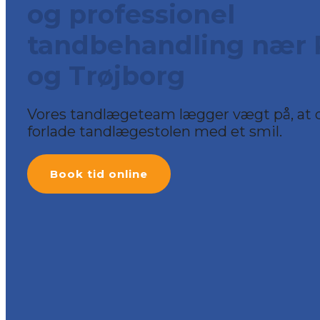
og professionel
tandbehandling nær 
og Trøjborg
Vores tandlægeteam lægger vægt på, at 
forlade tandlægestolen med et smil.​​
Book tid online