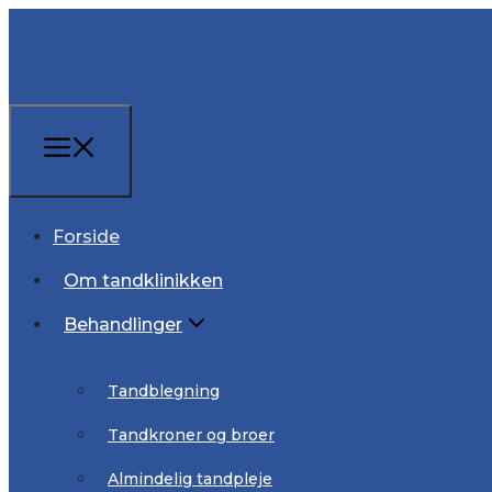
Forside
Forside
Om tandklinikken
Om tandklinikken
Behandlinger
Behandlinger
Tandblegning
Tandblegning
Tandkroner og broer
Tandkroner og broer
Almindelig tandpleje