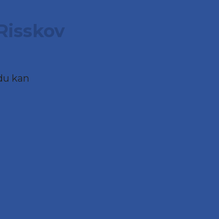
Risskov
du kan