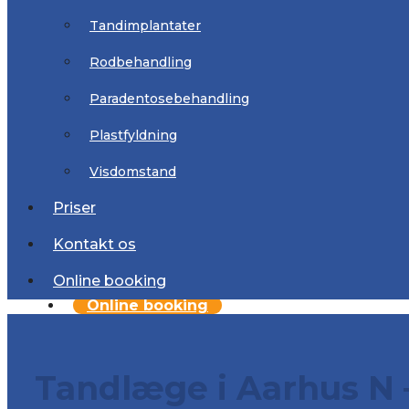
Almindelig tandpleje
Tandimplantater
Tandimplantater
Rodbehandling
Rodbehandling
Paradentosebehandling
Paradentosebehandling
Plastfyldning
Plastfyldning
Visdomstand
Visdomstand
Priser
Priser
Kontakt os
Kontakt os
Online booking
Online booking
Tandlæge i Aarhus N 